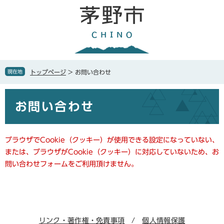
ペ
メ
ー
ニ
ジ
ュ
の
ー
先
を
頭
飛
で
ば
現在地
トップページ
>
お問い合わせ
す
し
。
て
本
本
お問い合わせ
文
文
へ
ブラウザでCookie（クッキー）が使用できる設定になっていない、
または、ブラウザがCookie（クッキー）に対応していないため、お
問い合わせフォームをご利用頂けません。
リンク・著作権・免責事項
個人情報保護