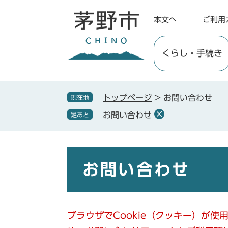
ペ
メ
ー
ニ
本文へ
ご利用
ジ
ュ
の
ー
くらし
・手続き
先
を
頭
飛
で
ば
す
し
トップページ
>
お問い合わせ
現在地
。
て
お問い合わせ
足あと
本
文
へ
本
文
お問い合わせ
ブラウザでCookie（クッキー）が