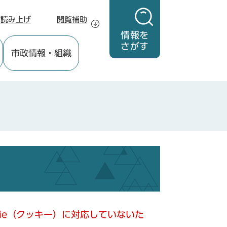
声読み上げ
閲覧補助
情報を
さがす
市政情報
・組織
kie（クッキー）に対応していないた