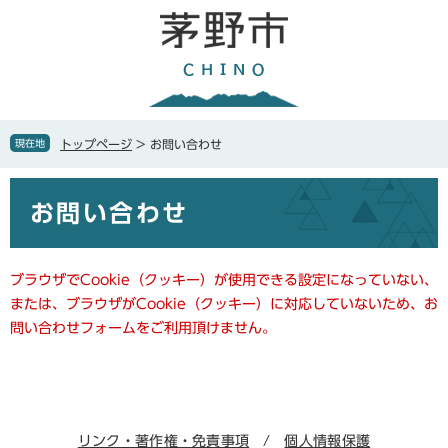
ペ
メ
ー
ニ
ジ
ュ
の
ー
先
を
頭
飛
で
ば
現在地
トップページ
>
お問い合わせ
す
し
。
て
本
本
お問い合わせ
文
文
へ
ブラウザでCookie（クッキー）が使用できる設定になっていない、
または、ブラウザがCookie（クッキー）に対応していないため、お
問い合わせフォームをご利用頂けません。
リンク・著作権・免責事項
個人情報保護