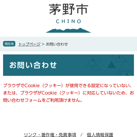
ペ
メ
ー
ニ
ジ
ュ
の
ー
先
を
頭
飛
で
ば
現在地
トップページ
>
お問い合わせ
す
し
。
て
本
本
お問い合わせ
文
文
へ
ブラウザでCookie（クッキー）が使用できる設定になっていない、
または、ブラウザがCookie（クッキー）に対応していないため、お
問い合わせフォームをご利用頂けません。
リンク・著作権・免責事項
個人情報保護