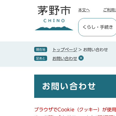
ペ
メ
ー
ニ
本文へ
ご利用
ジ
ュ
の
ー
くらし
・手続き
先
を
頭
飛
で
ば
す
し
トップページ
>
お問い合わせ
現在地
。
て
お問い合わせ
足あと
本
文
へ
本
文
お問い合わせ
ブラウザでCookie（クッキー）が