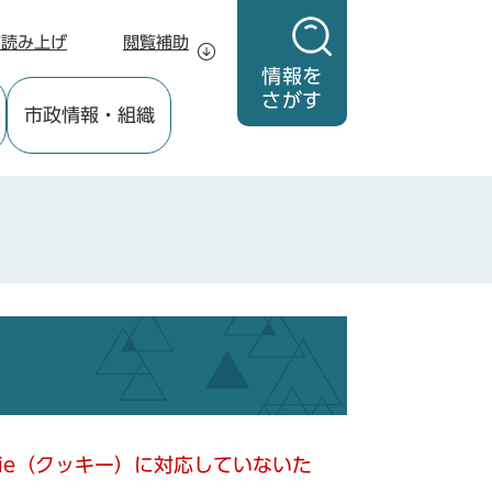
声読み上げ
閲覧補助
情報を
さがす
市政情報
・組織
kie（クッキー）に対応していないた