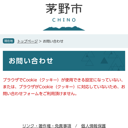
ペ
メ
ー
ニ
ジ
ュ
の
ー
先
を
頭
飛
で
ば
現在地
トップページ
>
お問い合わせ
す
し
。
て
本
本
お問い合わせ
文
文
へ
ブラウザでCookie（クッキー）が使用できる設定になっていない、
または、ブラウザがCookie（クッキー）に対応していないため、お
問い合わせフォームをご利用頂けません。
リンク・著作権・免責事項
個人情報保護