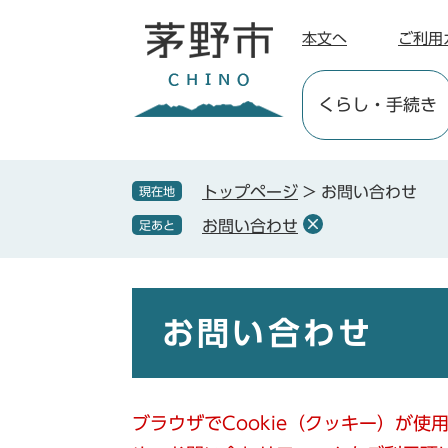
ペ
メ
ー
ニ
本文へ
ご利用
ジ
ュ
の
ー
くらし
・手続き
先
を
頭
飛
で
ば
す
し
トップページ
>
お問い合わせ
現在地
。
て
お問い合わせ
足あと
本
文
へ
本
文
お問い合わせ
ブラウザでCookie（クッキー）が