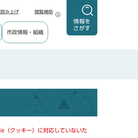
声読み上げ
閲覧補助
情報を
さがす
市政情報
・組織
kie（クッキー）に対応していないた