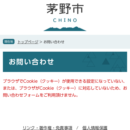
ペ
メ
ー
ニ
ジ
ュ
の
ー
先
を
頭
飛
で
ば
現在地
トップページ
>
お問い合わせ
す
し
。
て
本
本
お問い合わせ
文
文
へ
ブラウザでCookie（クッキー）が使用できる設定になっていない、
または、ブラウザがCookie（クッキー）に対応していないため、お
問い合わせフォームをご利用頂けません。
リンク・著作権・免責事項
個人情報保護