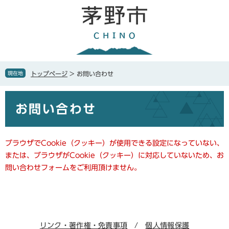
ペ
メ
ー
ニ
ジ
ュ
の
ー
先
を
頭
飛
で
ば
現在地
トップページ
>
お問い合わせ
す
し
。
て
本
本
お問い合わせ
文
文
へ
ブラウザでCookie（クッキー）が使用できる設定になっていない、
または、ブラウザがCookie（クッキー）に対応していないため、お
問い合わせフォームをご利用頂けません。
リンク・著作権・免責事項
個人情報保護