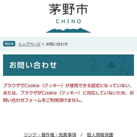
ペ
メ
ー
ニ
ジ
ュ
の
ー
先
を
頭
飛
で
ば
現在地
トップページ
>
お問い合わせ
す
し
。
て
本
本
お問い合わせ
文
文
へ
ブラウザでCookie（クッキー）が使用できる設定になっていない、
または、ブラウザがCookie（クッキー）に対応していないため、お
問い合わせフォームをご利用頂けません。
リンク・著作権・免責事項
個人情報保護