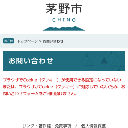
ペ
メ
ー
ニ
ジ
ュ
の
ー
先
を
頭
飛
で
ば
現在地
トップページ
>
お問い合わせ
す
し
。
て
本
本
お問い合わせ
文
文
へ
ブラウザでCookie（クッキー）が使用できる設定になっていない、
または、ブラウザがCookie（クッキー）に対応していないため、お
問い合わせフォームをご利用頂けません。
リンク・著作権・免責事項
個人情報保護