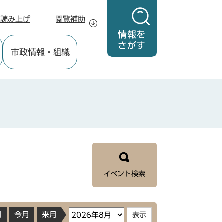
声読み上げ
閲覧補助
情報を
さがす
市政情報
・組織
イベント検索
月
今月
来月