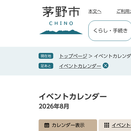
ペ
メ
ー
ニ
本文へ
ご利用
ジ
ュ
の
ー
くらし
・手続き
先
を
頭
飛
で
ば
す
し
トップページ
>
イベントカレン
現在地
。
て
イベントカレンダー
足あと
本
文
へ
本
文
イベントカレンダー
2026年8月
カレンダー表示
イベント