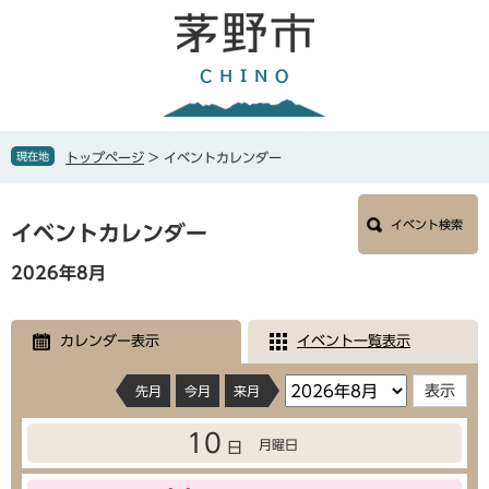
ペ
メ
ー
ニ
ジ
ュ
の
ー
先
を
頭
飛
で
ば
現在地
トップページ
>
イベントカレンダー
す
し
。
て
本
本
イベント検索
文
イベントカレンダー
文
へ
2026年8月
カレンダー表示
イベント一覧表示
先月
今月
来月
10
月曜日
日