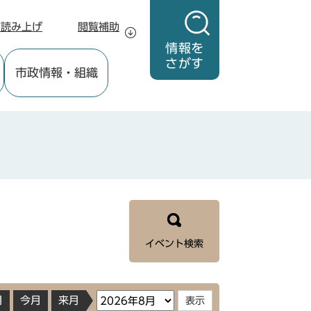
声読み上げ
閲覧補助
情報を
さがす
市政情報
・組織
イベント検索
月
今月
来月