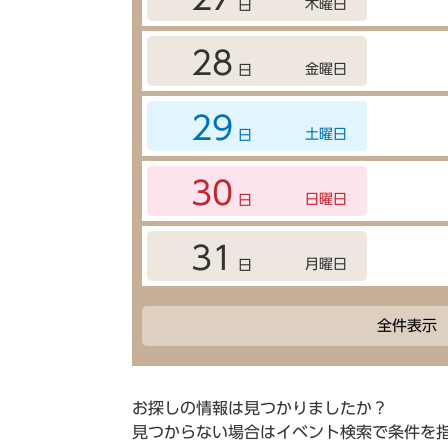
木曜日
日
28
金曜日
日
29
土曜日
日
30
日曜日
日
31
月曜日
日
全件表示
お探しの情報は見つかりましたか？
見つからない場合はイベント検索で条件を