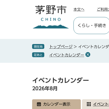
ペ
メ
ー
ニ
本文へ
ご利用
ジ
ュ
の
ー
くらし
・手続き
先
を
頭
飛
で
ば
す
し
トップページ
>
イベントカレン
現在地
。
て
イベントカレンダー
足あと
本
文
へ
本
文
イベントカレンダー
2026年8月
カレンダー表示
イベント