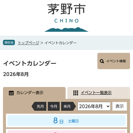
ペ
メ
ー
ニ
ジ
ュ
の
ー
先
を
頭
飛
で
ば
現在地
トップページ
>
イベントカレンダー
す
し
。
て
本
本
イベント検索
文
イベントカレンダー
文
へ
2026年8月
カレンダー表示
イベント一覧表示
先月
今月
来月
8
土曜日
日