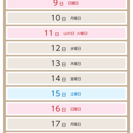
9
日曜日
日
10
月曜日
日
11
山の日
火曜日
日
12
水曜日
日
13
木曜日
日
14
金曜日
日
15
土曜日
日
16
日曜日
日
17
月曜日
日