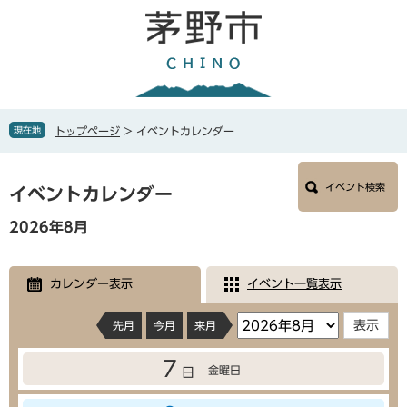
ペ
メ
ー
ニ
ジ
ュ
の
ー
先
を
頭
飛
で
ば
現在地
トップページ
>
イベントカレンダー
す
し
。
て
本
本
イベント検索
文
イベントカレンダー
文
へ
2026年8月
カレンダー表示
イベント一覧表示
先月
今月
来月
7
金曜日
日