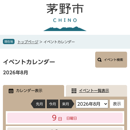
ペ
メ
ー
ニ
ジ
ュ
の
ー
先
を
頭
飛
で
ば
現在地
トップページ
>
イベントカレンダー
す
し
。
て
本
本
イベント検索
文
イベントカレンダー
文
へ
2026年8月
カレンダー表示
イベント一覧表示
先月
今月
来月
9
日曜日
日