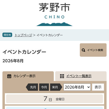
ペ
メ
ー
ニ
ジ
ュ
の
ー
先
を
頭
飛
で
ば
現在地
トップページ
>
イベントカレンダー
す
し
。
て
本
本
イベント検索
文
イベントカレンダー
文
へ
2026年8月
カレンダー表示
イベント一覧表示
先月
今月
来月
7
金曜日
日