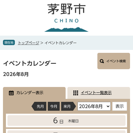
ペ
メ
ー
ニ
ジ
ュ
の
ー
先
を
頭
飛
で
ば
現在地
トップページ
>
イベントカレンダー
す
し
。
て
本
本
イベント検索
文
イベントカレンダー
文
へ
2026年8月
カレンダー表示
イベント一覧表示
先月
今月
来月
6
木曜日
日