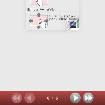
0
/
6