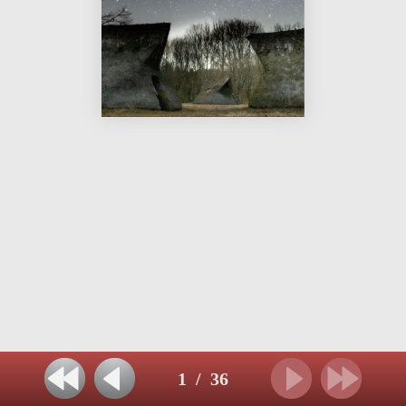
1
/
36