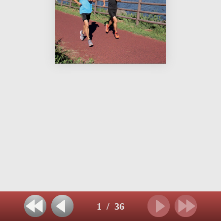
1
/
36